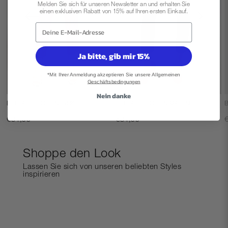
Mo-Fr 09:00 - 12:00 Uhr
Melden Sie sich für unseren Newsletter an und erhalten Sie
einen exklusiven Rabatt von 15% auf Ihren ersten Einkauf.
Deine E-Mail-Adresse
Ja bitte, gib mir 15%
*Mit Ihrer Anmeldung akzeptieren Sie unsere
Allgemeinen
Geschäftsbedingungen
Nein danke
BELLA 09 HOSEN PINK
BELLA 09 HOSEN MARINE
€84,95
€84,95
Shoppe den Look
Lassen Sie sich von unseren beliebten Styles
inspirieren