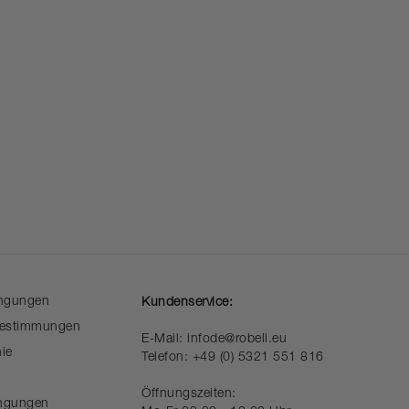
ingungen
Kundenservice:
56
Bestimmungen
138-43
E-Mail: infode@robell.eu
nie
Telefon: +49 (0) 5321 551 816
24-129
40-145
Öffnungszeiten:
ngungen