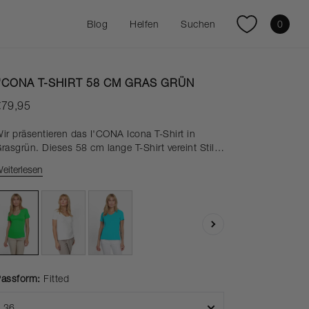
Blog
Helfen
Suchen
0
I'CONA T-SHIRT 58 CM GRAS GRÜN
€79,95
ir präsentieren das I'CONA Icona T-Shirt in
rasgrün. Dieses 58 cm lange T-Shirt vereint Stil
nd Komfort perfekt. Aus hochwertigem Material
eiterlesen
efertigt, bietet es eine tolle Passform und ist
erfekt für den Alltag. Die kurzen Ärmel und der
lassische Ausschnitt verleihen diesem lässigen
leidungsstück einen Hauch von Eleganz. Ob zum
ntspannen zu Hause oder zum Spazierengehen –
HABELLA
ieses T-Shirt ist ein Must-have in Ihrer Garderobe.
erten Sie Ihren Stil mit I'CONA auf.
assform:
Fitted