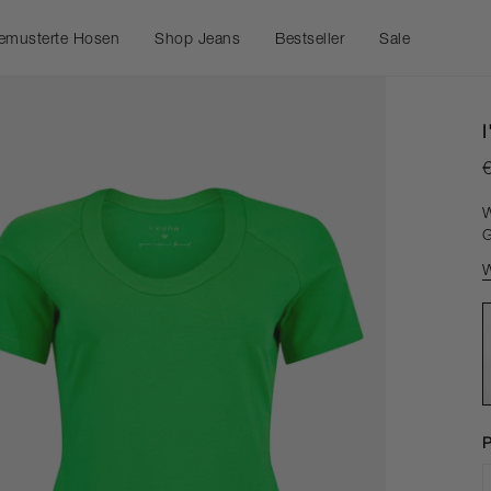
emusterte Hosen
Shop Jeans
Bestseller
Sale
Shop nach Farbe
Shop nach Stil
Shop nach Stil
Shop nach Farbe
Blau
Bella
Bella
Blau
Braun
Marie
Nena
Grau
Grau
Rose
Rose
Braun
W
Schwarz
Mimi
Marie
Schwarz
G
u
Weiss
Hygge
Mimi
Grün
W
g
Elena
Rita
Weiss
Mehr sehen
p
Jacklyn
Hygge
Rot
k
Nena
Denise
Beige
K
E
Elena
Mehr sehen
Mehr sehen
I'CONA
ROBELL
d
Mehr sehen
W
P