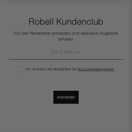
Mo-Fr 09:00 - 12:00 Uhr
Stretch
Knopf- und Reißverschluss
Gürtelschlaufen
Mittlere Taille
Robell Kundenclub
Das Model ist 173 cm groß und trägt Größe 34
Für den Newsletter anmelden und exklusive Angebote
erhalten
Ich verstehe und akzeptiere die
Nutzungsbedingungen
Anmelden